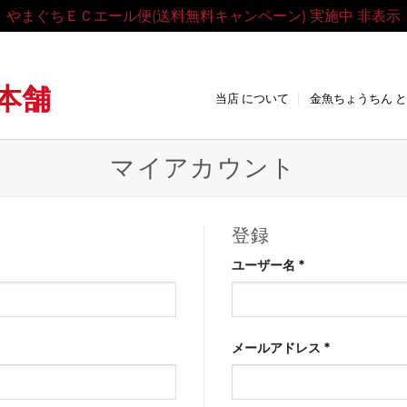
やまぐちＥＣエール便(送料無料キャンペーン) 実施中
非表示
ADDRESS
本舗
当店 について
金魚ちょうちん 
マイアカウント
登録
必
ユーザー名
*
須
必
メールアドレス
*
須