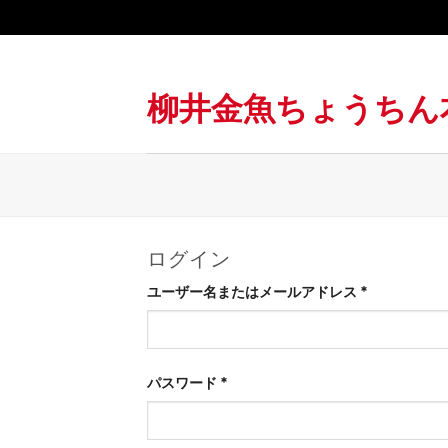
Skip
to
content
柳井金魚ちょうちん
ログイン
必
ユーザー名またはメールアドレス
*
須
必
パスワード
*
須