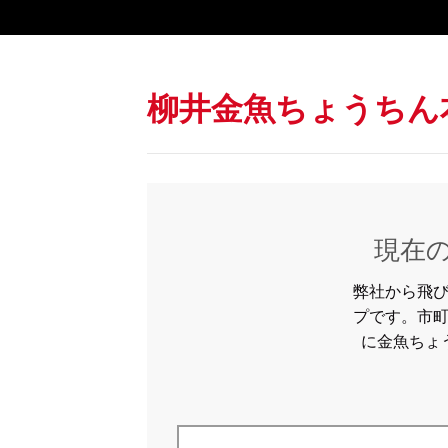
Skip
to
content
柳井金魚ちょうちん
現在の
弊社から飛
プです。市
に金魚ちょ