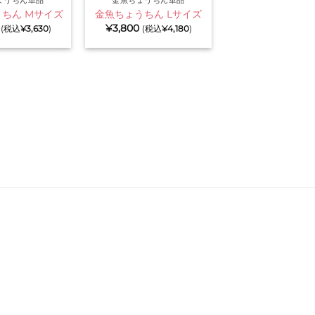
ょうちん単品
金魚ちょうちん単品
ちん Mサイズ
金魚ちょうちん Lサイズ
¥
3,800
(税込
¥
3,630
)
(税込
¥
4,180
)