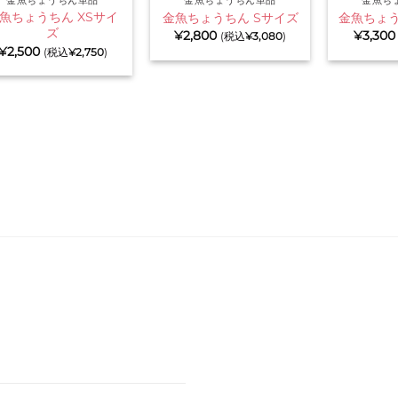
金魚ちょうちん単品
金魚ちょうちん単品
金魚ち
魚ちょうちん XSサイ
金魚ちょうちん Sサイズ
金魚ちょう
ズ
¥
2,800
¥
3,300
(税込
¥
3,080
)
¥
2,500
(税込
¥
2,750
)