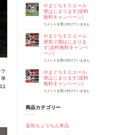
パ
井
やまぐちＥＣエール
14
リ
金
便はじまります(送料
6月
で
魚
無料キャンペーン)
も
ち
大
や
ょ
コメントを受け付けていません
人
ま
う
気！
ぐ
ち
やまぐちＥＣエール
01
フ
ち
ん」
便第２期はじまりま
10月
ラ
Ｅ
を
す(送料無料キャンペ
ン
Ｃ
飾
ーン)
ス・
エ
る
パ
ー
パ
や
コメントを受け付けていません
リ
ル
リ
ま
水
便
水
ぐ
テラ
やまぐちＥＣエール
22
族
は
族
ち
便はじまります(送料
。準
6月
館
じ
館
Ｅ
無料キャンペーン)
の
ま
細は
館
Ｃ
館
り
や
長
エ
コメントを受け付けていません
長
ま
ま
柳
ー
が
す
ぐ
井
ル
柳
(送
ち
市
便
商品カテゴリー
井
料
Ｅ
を
第
金
無
Ｃ
訪
２
魚
料
エ
問
期
金魚ちょうちん単品
ち
キ
ー
は
は
ょ
ャ
ル
じ