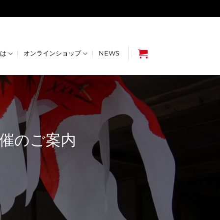
CONTACT
10:00 - 17:00
English
とは
オンラインショップ
NEWS
開催のご案内