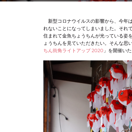
新型コロナウイルスの影響から、今年は
れないことになってしまいました。それ
住まれて金魚ちょうちんが光っている姿
ょうちんを見ていただきたい。そんな思
ちん街角ライトアップ 2020
」を開催いた